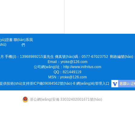
yù)證書
聯(lián)系我
shū)
們
0 胡月 手機(jī)：13968989215葉先生
傳真號(hào)碼：0577-67023752
郵政編號(hào)
Email：yroke@126.com
公司網(wǎng)址：http://www.inifnitus.com
QQ：821449119
MSN：yroke@126.com
提供技術(shù)支持
浙ICP備09084562號(hào)-8
網(wǎng)站管理入口
浙公網(wǎng)安備 33032402001671號(hào)