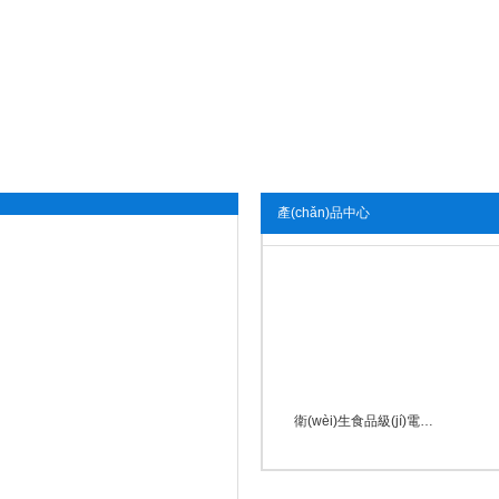
產(chǎn)品中心
衛(wèi)生食品級(jí)電動(dòng)隔膜泵